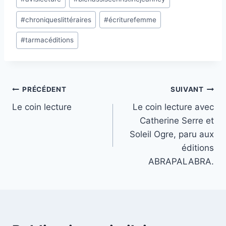
de
#
chroniqueslittéraires
#
écriturefemme
la
publication :
#
tarmacéditions
Navigation
PRÉCÉDENT
SUIVANT
Le coin lecture
Le coin lecture avec
de
Catherine Serre et
l’article
Soleil Ogre, paru aux
éditions
ABRAPALABRA.