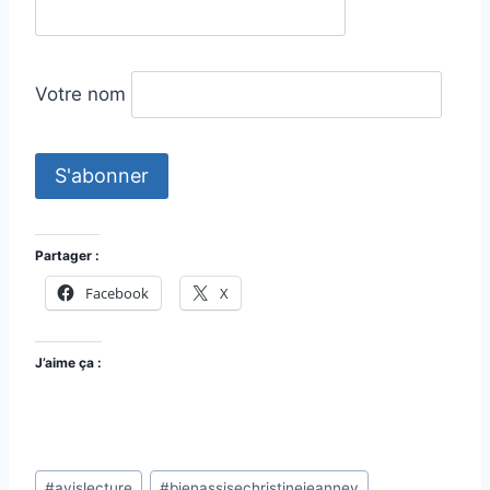
Votre nom
Partager :
Facebook
X
J’aime ça :
Étiquettes
#
avislecture
#
bienassisechristinejeanney