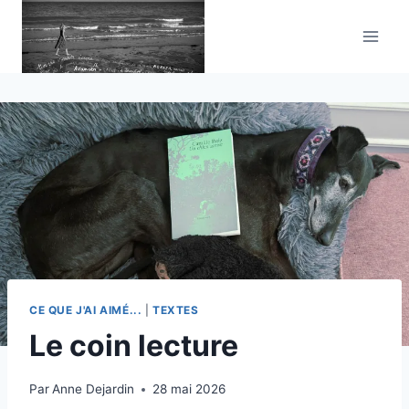
Aller
au
contenu
CE QUE J'AI AIMÉ...
|
TEXTES
Le coin lecture
Par
Anne Dejardin
28 mai 2026