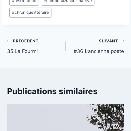
#
avislectrice
#
camilleruizunchienarrive
de
#
chroniquelittéraire
la
publication :
Navigation
PRÉCÉDENT
SUIVANT
35 La Fourmi
#36 L’ancienne poste
de
l’article
Publications similaires