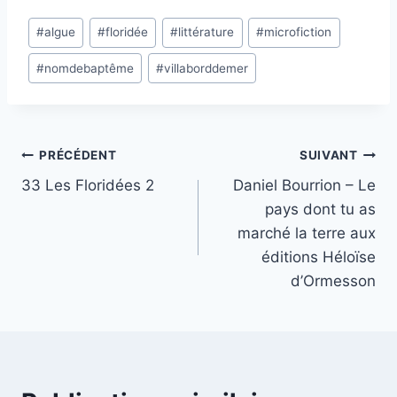
a
Étiquettes
r
#
algue
#
floridée
#
littérature
#
microfiction
de
g
#
nomdebaptême
#
villaborddemer
la
e
publication :
m
e
n
Navigation
PRÉCÉDENT
SUIVANT
t
33 Les Floridées 2
Daniel Bourrion – Le
de
…
pays dont tu as
l’article
marché la terre aux
éditions Héloïse
d’Ormesson