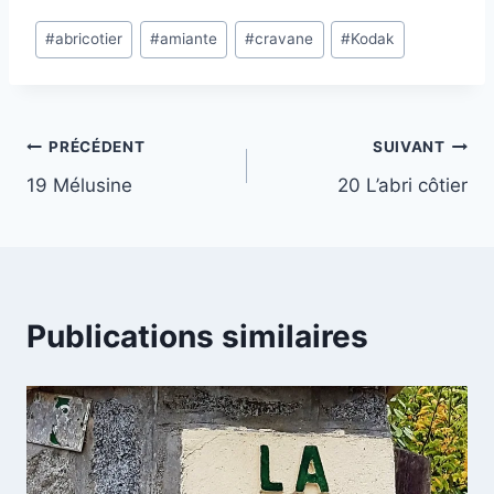
a
Étiquettes
r
#
abricotier
#
amiante
#
cravane
#
Kodak
de
g
la
e
publication :
m
Navigation
PRÉCÉDENT
SUIVANT
e
19 Mélusine
20 L’abri côtier
n
de
t
l’article
…
Publications similaires