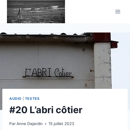
Aller
au
contenu
AUDIO
|
TEXTES
#20 L’abri côtier
Par
Anne Dejardin
15 juillet 2023