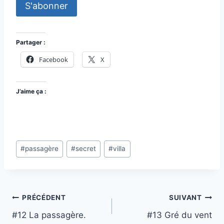
Partager :
Facebook
X
J’aime ça :
Étiquettes
#
passagère
#
secret
#
villa
de
la
publication :
Navigation
PRÉCÉDENT
SUIVANT
#12 La passagère.
#13 Gré du vent
de